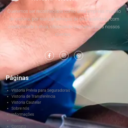
Queremos ser reconhecidos como uma empresa modelo
de vistoria, por realizar serviços de alta qualidade, com
credibilidade e ética, oferecendo confiança para nossos
clientes.
Páginas
Vistoria Prévia para Seguradoras
Vistoria de Transferência
Vistoria Cautelar
Sobre nós
Informações
Home
Contato