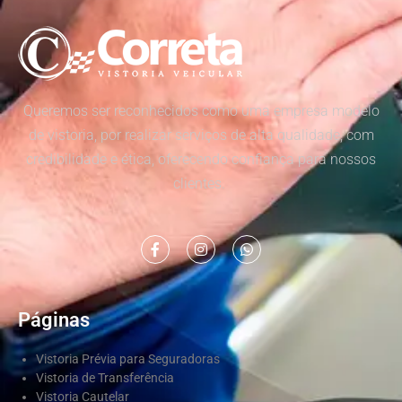
Queremos ser reconhecidos como uma empresa modelo
de vistoria, por realizar serviços de alta qualidade, com
credibilidade e ética, oferecendo confiança para nossos
clientes.
Páginas
Vistoria Prévia para Seguradoras
Vistoria de Transferência
Vistoria Cautelar