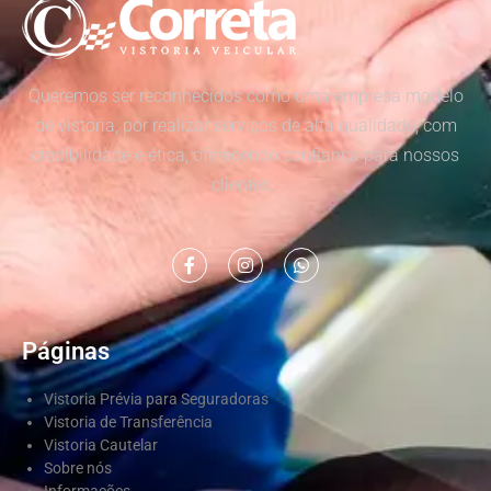
Queremos ser reconhecidos como uma empresa modelo
de vistoria, por realizar serviços de alta qualidade, com
credibilidade e ética, oferecendo confiança para nossos
clientes.
Páginas
Vistoria Prévia para Seguradoras
Vistoria de Transferência
Vistoria Cautelar
Sobre nós